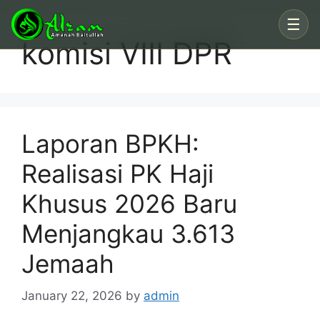
Skip
☰
to
komisi VIII DPR
content
Laporan BPKH:
Realisasi PK Haji
Khusus 2026 Baru
Menjangkau 3.613
Jemaah
January 22, 2026
by
admin