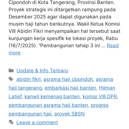
Cipondoh di Kota Tangerang, Provinsi Banten.
Proyek strategis ini ditargetkan rampung pada
Desember 2025 agar dapat digunakan pada
musim haji tahun berikutnya. Wakil Ketua Komisi
VIII Abidin Fikri menyampaikan hal tersebut saat
kunjungan kerja spesifik ke lokasi proyek, Rabu
(16/7/2025). “Pembangunan tahap 3 ini …
Read
more
Categories
Update & Info Terbaru
Tags
abidin fikri
,
asrama haji cipondoh
,
asrama
haji tangerang
,
embarkasi haji banten
,
Hilman
Latief
,
kanwil kemenag banten
,
komisi VIII DPR
,
pembangunan asrama haji banten
,
progres
pembangunan haji
,
proyek SBSN
Leave a comment