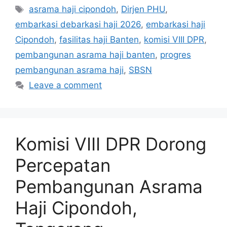
Tags
asrama haji cipondoh
,
Dirjen PHU
,
embarkasi debarkasi haji 2026
,
embarkasi haji
Cipondoh
,
fasilitas haji Banten
,
komisi VIII DPR
,
pembangunan asrama haji banten
,
progres
pembangunan asrama haji
,
SBSN
Leave a comment
Komisi VIII DPR Dorong
Percepatan
Pembangunan Asrama
Haji Cipondoh,