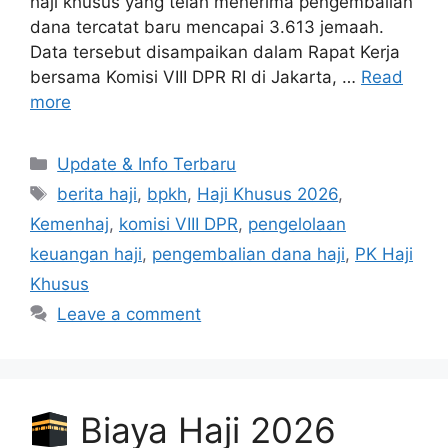
haji khusus yang telah menerima pengembalian
dana tercatat baru mencapai 3.613 jemaah.
Data tersebut disampaikan dalam Rapat Kerja
bersama Komisi VIII DPR RI di Jakarta, …
Read
more
Categories
Update & Info Terbaru
Tags
berita haji
,
bpkh
,
Haji Khusus 2026
,
Kemenhaj
,
komisi VIII DPR
,
pengelolaan
keuangan haji
,
pengembalian dana haji
,
PK Haji
Khusus
Leave a comment
Biaya Haji 2026