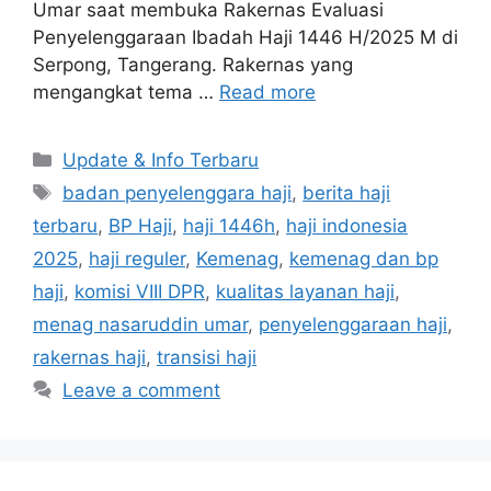
Umar saat membuka Rakernas Evaluasi
Penyelenggaraan Ibadah Haji 1446 H/2025 M di
Serpong, Tangerang. Rakernas yang
mengangkat tema …
Read more
Categories
Update & Info Terbaru
Tags
badan penyelenggara haji
,
berita haji
terbaru
,
BP Haji
,
haji 1446h
,
haji indonesia
2025
,
haji reguler
,
Kemenag
,
kemenag dan bp
haji
,
komisi VIII DPR
,
kualitas layanan haji
,
menag nasaruddin umar
,
penyelenggaraan haji
,
rakernas haji
,
transisi haji
Leave a comment