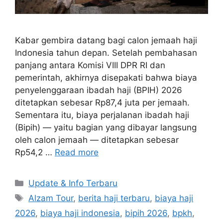
Kabar gembira datang bagi calon jemaah haji
Indonesia tahun depan. Setelah pembahasan
panjang antara Komisi VIII DPR RI dan
pemerintah, akhirnya disepakati bahwa biaya
penyelenggaraan ibadah haji (BPIH) 2026
ditetapkan sebesar Rp87,4 juta per jemaah.
Sementara itu, biaya perjalanan ibadah haji
(Bipih) — yaitu bagian yang dibayar langsung
oleh calon jemaah — ditetapkan sebesar
Rp54,2 …
Read more
Categories
Update & Info Terbaru
Tags
Alzam Tour
,
berita haji terbaru
,
biaya haji
2026
,
biaya haji indonesia
,
bipih 2026
,
bpkh
,