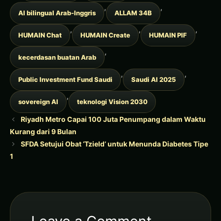
,
,
AI bilingual Arab-Inggris
ALLAM 34B
,
,
,
HUMAIN Chat
HUMAIN Create
HUMAIN PIF
,
kecerdasan buatan Arab
,
,
Public Investment Fund Saudi
Saudi AI 2025
,
sovereign AI
teknologi Vision 2030
Riyadh Metro Capai 100 Juta Penumpang dalam Waktu
Kurang dari 9 Bulan
SFDA Setujui Obat ‘Tzield’ untuk Menunda Diabetes Tipe
1