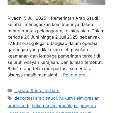
Riyadh, 5 Juli 2025 – Pemerintah Arab Saudi
kembali menegaskan komitmennya dalam
memberantas pelanggaran keimigrasian. Dalam
periode 26 Juni hingga 2 Juli 2025, sebanyak
17.863 orang ilegal ditangkap dalam operasi
gabungan yang dilakukan oleh pasukan
keamanan dan lembaga pemerintah terkait di
seluruh wilayah Kerajaan. Dari jumlah tersebut,
8.051 orang telah dideportasi, sementara
sisanya masih menjalani …
Read more
Categories
Update & Info Terbaru
Tags
deportasi arab saudi
,
hukum keimigrasian
arab saudi
,
hukuman imigran ilegal
,
imigran