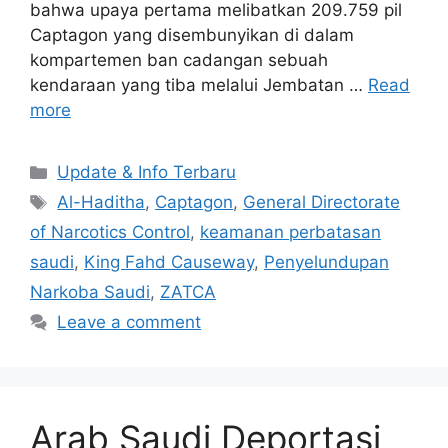
bahwa upaya pertama melibatkan 209.759 pil
Captagon yang disembunyikan di dalam
kompartemen ban cadangan sebuah
kendaraan yang tiba melalui Jembatan …
Read
more
Categories
Update & Info Terbaru
Tags
Al-Haditha
,
Captagon
,
General Directorate
of Narcotics Control
,
keamanan perbatasan
saudi
,
King Fahd Causeway
,
Penyelundupan
Narkoba Saudi
,
ZATCA
Leave a comment
Arab Saudi Deportasi