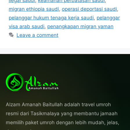
ilegal saudi
,
keamanan perbatasan saudi
,
migran ethiopia saudi
,
operasi deportasi saudi
,
pelanggar hukum tenaga kerja saudi
,
pelanggar
visa arab saudi
,
penangkapan migran yaman
Leave a comment
Alzam Amanah Baitullah adalah travel umroh
resmi dari Tasikmalaya yang membantu jamaah
memilih paket umroh dengan lebih mudah, jelas,