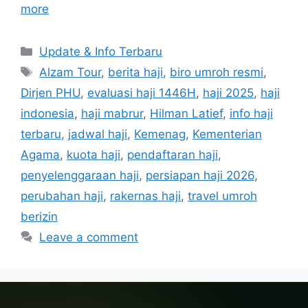
more
Categories
Update & Info Terbaru
Tags
Alzam Tour
,
berita haji
,
biro umroh resmi
,
Dirjen PHU
,
evaluasi haji 1446H
,
haji 2025
,
haji
indonesia
,
haji mabrur
,
Hilman Latief
,
info haji
terbaru
,
jadwal haji
,
Kemenag
,
Kementerian
Agama
,
kuota haji
,
pendaftaran haji
,
penyelenggaraan haji
,
persiapan haji 2026
,
perubahan haji
,
rakernas haji
,
travel umroh
berizin
Leave a comment