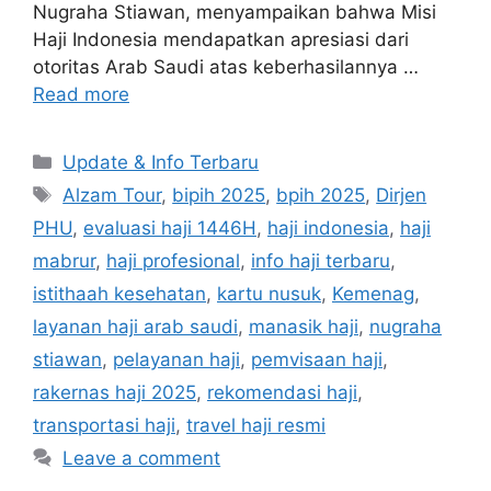
Nugraha Stiawan, menyampaikan bahwa Misi
Haji Indonesia mendapatkan apresiasi dari
otoritas Arab Saudi atas keberhasilannya …
Read more
Categories
Update & Info Terbaru
Tags
Alzam Tour
,
bipih 2025
,
bpih 2025
,
Dirjen
PHU
,
evaluasi haji 1446H
,
haji indonesia
,
haji
mabrur
,
haji profesional
,
info haji terbaru
,
istithaah kesehatan
,
kartu nusuk
,
Kemenag
,
layanan haji arab saudi
,
manasik haji
,
nugraha
stiawan
,
pelayanan haji
,
pemvisaan haji
,
rakernas haji 2025
,
rekomendasi haji
,
transportasi haji
,
travel haji resmi
Leave a comment