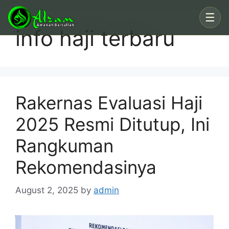
Skip
☰
to
info haji terbaru
content
Rakernas Evaluasi Haji
2025 Resmi Ditutup, Ini
Rangkuman
Rekomendasinya
August 2, 2025
by
admin