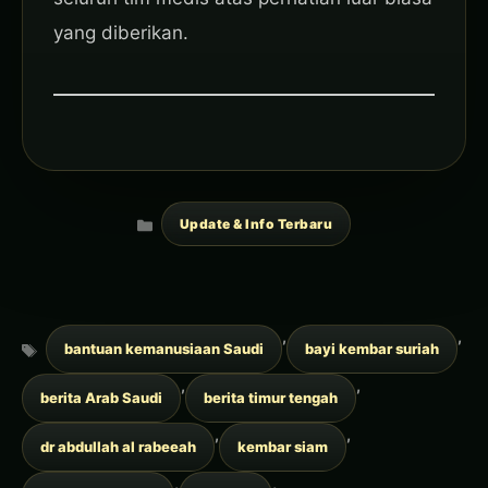
yang diberikan.
Categories
Update & Info Terbaru
Tags
,
,
bantuan kemanusiaan Saudi
bayi kembar suriah
,
,
berita Arab Saudi
berita timur tengah
,
,
dr abdullah al rabeeah
kembar siam
,
,