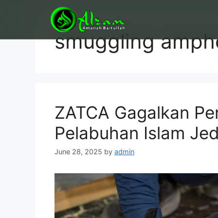
Skip
to
content
smuggling amphe
ZATCA Gagalkan Pen
Pelabuhan Islam Je
June 28, 2025
by
admin