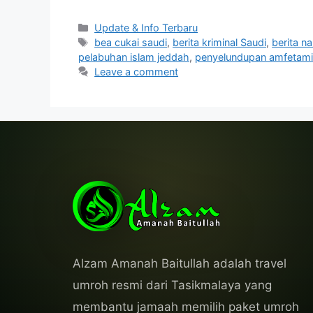
Categories
Update & Info Terbaru
Tags
bea cukai saudi
,
berita kriminal Saudi
,
berita n
pelabuhan islam jeddah
,
penyelundupan amfetam
Leave a comment
Alzam Amanah Baitullah adalah travel
umroh resmi dari Tasikmalaya yang
membantu jamaah memilih paket umroh