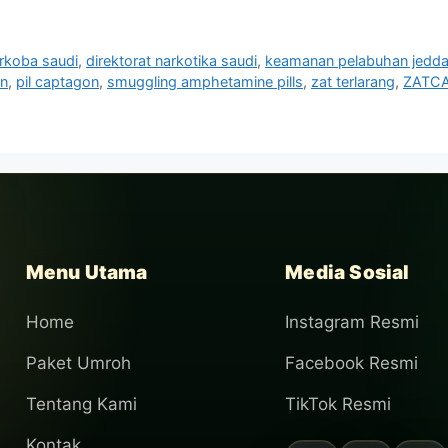
arkoba saudi
,
direktorat narkotika saudi
,
keamanan pelabuhan jedd
in
,
pil captagon
,
smuggling amphetamine pills
,
zat terlarang
,
ZATC
Menu Utama
Media Sosial
Home
Instagram Resmi
Paket Umroh
Facebook Resmi
Tentang Kami
TikTok Resmi
Kontak