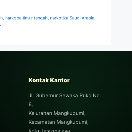
ah
,
narkoba timur tengah
,
narkotika Saudi Arabia
,
A
Kontak Kantor
Jl. Gubernur Sewaka Ruko No.
8,
Kelurahan Mangkubumi,
Kecamatan Mangkubumi,
Kota Tasikmalaya.