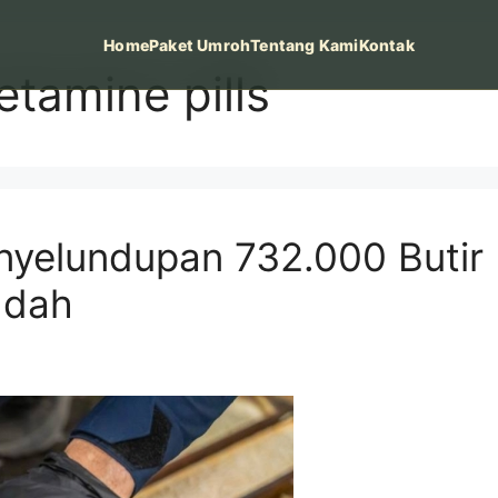
Home
Paket Umroh
Tentang Kami
Kontak
tamine pills
yelundupan 732.000 Butir P
ddah