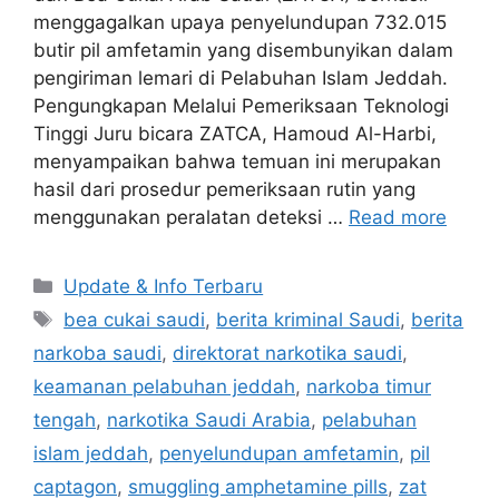
menggagalkan upaya penyelundupan 732.015
butir pil amfetamin yang disembunyikan dalam
pengiriman lemari di Pelabuhan Islam Jeddah.
Pengungkapan Melalui Pemeriksaan Teknologi
Tinggi Juru bicara ZATCA, Hamoud Al-Harbi,
menyampaikan bahwa temuan ini merupakan
hasil dari prosedur pemeriksaan rutin yang
menggunakan peralatan deteksi …
Read more
Categories
Update & Info Terbaru
Tags
bea cukai saudi
,
berita kriminal Saudi
,
berita
narkoba saudi
,
direktorat narkotika saudi
,
keamanan pelabuhan jeddah
,
narkoba timur
tengah
,
narkotika Saudi Arabia
,
pelabuhan
islam jeddah
,
penyelundupan amfetamin
,
pil
captagon
,
smuggling amphetamine pills
,
zat