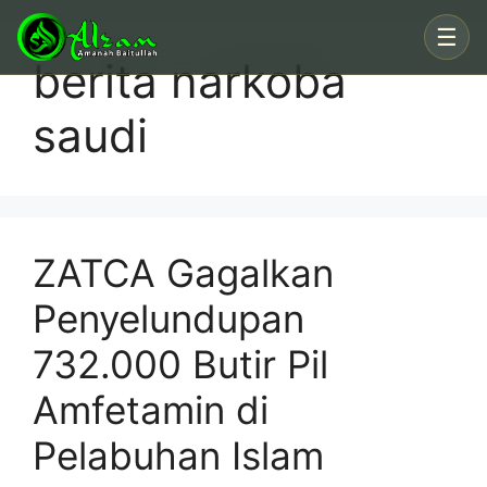
Skip
☰
to
berita narkoba
content
saudi
ZATCA Gagalkan
Penyelundupan
732.000 Butir Pil
Amfetamin di
Pelabuhan Islam