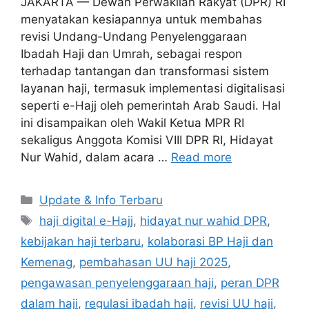
JAKARTA — Dewan Perwakilan Rakyat (DPR) RI
menyatakan kesiapannya untuk membahas
revisi Undang-Undang Penyelenggaraan
Ibadah Haji dan Umrah, sebagai respon
terhadap tantangan dan transformasi sistem
layanan haji, termasuk implementasi digitalisasi
seperti e-Hajj oleh pemerintah Arab Saudi. Hal
ini disampaikan oleh Wakil Ketua MPR RI
sekaligus Anggota Komisi VIII DPR RI, Hidayat
Nur Wahid, dalam acara …
Read more
Categories
Update & Info Terbaru
Tags
haji digital e-Hajj
,
hidayat nur wahid DPR
,
kebijakan haji terbaru
,
kolaborasi BP Haji dan
Kemenag
,
pembahasan UU haji 2025
,
pengawasan penyelenggaraan haji
,
peran DPR
dalam haji
,
regulasi ibadah haji
,
revisi UU haji
,