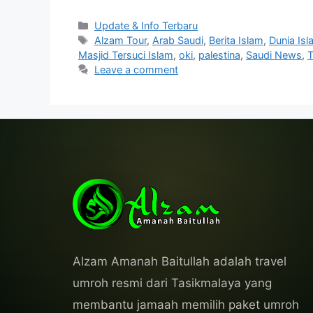
Categories
Update & Info Terbaru
Tags
Alzam Tour
,
Arab Saudi
,
Berita Islam
,
Dunia Is
Masjid Tersuci Islam
,
oki
,
palestina
,
Saudi News
,
T
Leave a comment
Alzam Amanah Baitullah adalah travel
umroh resmi dari Tasikmalaya yang
membantu jamaah memilih paket umroh