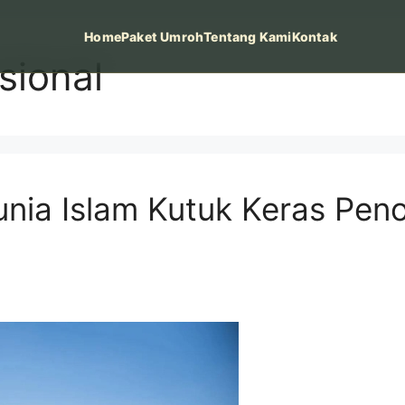
Home
Paket Umroh
Tentang Kami
Kontak
sional
unia Islam Kutuk Keras Pen