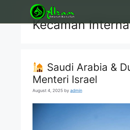
Skip
to
content
Kecaman Interna
Saudi Arabia & D
Menteri Israel
August 4, 2025
by
admin