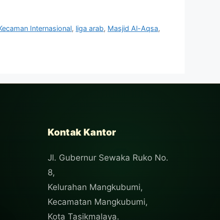
Kecaman Internasional
,
liga arab
,
Masjid Al-Aqsa
,
Kontak Kantor
Jl. Gubernur Sewaka Ruko No.
8,
Kelurahan Mangkubumi,
Kecamatan Mangkubumi,
Kota Tasikmalaya.