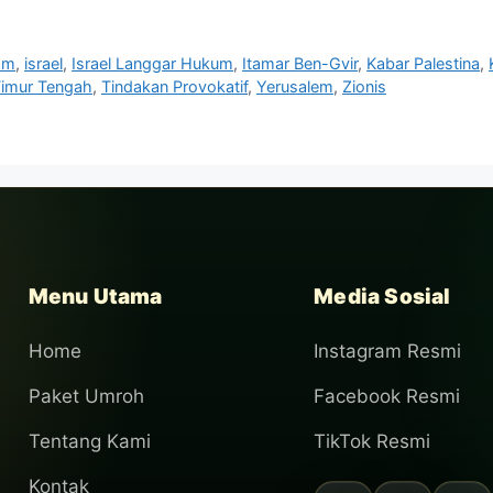
lam
,
israel
,
Israel Langgar Hukum
,
Itamar Ben-Gvir
,
Kabar Palestina
,
imur Tengah
,
Tindakan Provokatif
,
Yerusalem
,
Zionis
Menu Utama
Media Sosial
Home
Instagram Resmi
Paket Umroh
Facebook Resmi
Tentang Kami
TikTok Resmi
Kontak