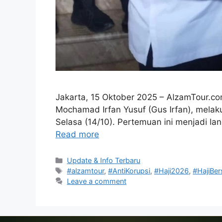
Jakarta, 15 Oktober 2025 – AlzamTour.co
Mochamad Irfan Yusuf (Gus Irfan), mela
Selasa (14/10). Pertemuan ini menjadi l
Read more
Categories
Update & Info Terbaru
Tags
#alzamtour
,
#AntiKorupsi
,
#Haji2026
,
#HajiBer
Leave a comment