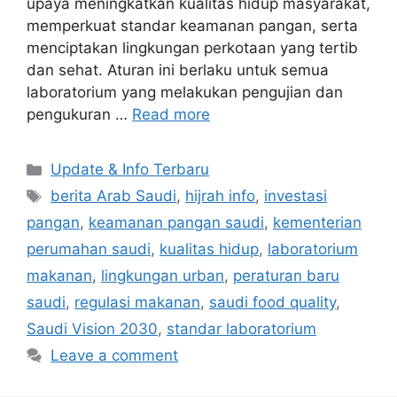
upaya meningkatkan kualitas hidup masyarakat,
memperkuat standar keamanan pangan, serta
menciptakan lingkungan perkotaan yang tertib
dan sehat. Aturan ini berlaku untuk semua
laboratorium yang melakukan pengujian dan
pengukuran …
Read more
Categories
Update & Info Terbaru
Tags
berita Arab Saudi
,
hijrah info
,
investasi
pangan
,
keamanan pangan saudi
,
kementerian
perumahan saudi
,
kualitas hidup
,
laboratorium
makanan
,
lingkungan urban
,
peraturan baru
saudi
,
regulasi makanan
,
saudi food quality
,
Saudi Vision 2030
,
standar laboratorium
Leave a comment