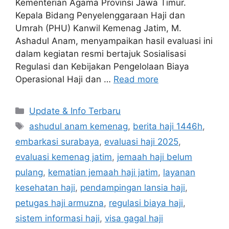
Kementerian Agama Provinsi Jawa Timur.
Kepala Bidang Penyelenggaraan Haji dan
Umrah (PHU) Kanwil Kemenag Jatim, M.
Ashadul Anam, menyampaikan hasil evaluasi ini
dalam kegiatan resmi bertajuk Sosialisasi
Regulasi dan Kebijakan Pengelolaan Biaya
Operasional Haji dan …
Read more
Categories
Update & Info Terbaru
Tags
ashudul anam kemenag
,
berita haji 1446h
,
embarkasi surabaya
,
evaluasi haji 2025
,
evaluasi kemenag jatim
,
jemaah haji belum
pulang
,
kematian jemaah haji jatim
,
layanan
kesehatan haji
,
pendampingan lansia haji
,
petugas haji armuzna
,
regulasi biaya haji
,
sistem informasi haji
,
visa gagal haji