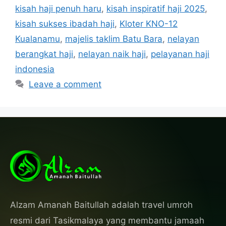
kisah haji penuh haru
,
kisah inspiratif haji 2025
,
kisah sukses ibadah haji
,
Kloter KNO-12
Kualanamu
,
majelis taklim Batu Bara
,
nelayan
berangkat haji
,
nelayan naik haji
,
pelayanan haji
indonesia
Leave a comment
Alzam Amanah Baitullah adalah travel umroh
resmi dari Tasikmalaya yang membantu jamaah