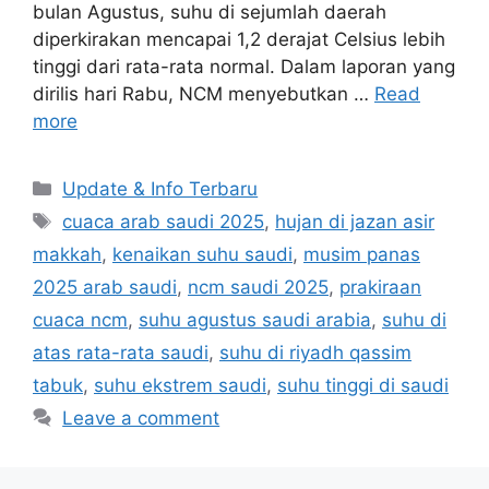
bulan Agustus, suhu di sejumlah daerah
diperkirakan mencapai 1,2 derajat Celsius lebih
tinggi dari rata-rata normal. Dalam laporan yang
dirilis hari Rabu, NCM menyebutkan …
Read
more
Categories
Update & Info Terbaru
Tags
cuaca arab saudi 2025
,
hujan di jazan asir
makkah
,
kenaikan suhu saudi
,
musim panas
2025 arab saudi
,
ncm saudi 2025
,
prakiraan
cuaca ncm
,
suhu agustus saudi arabia
,
suhu di
atas rata-rata saudi
,
suhu di riyadh qassim
tabuk
,
suhu ekstrem saudi
,
suhu tinggi di saudi
Leave a comment