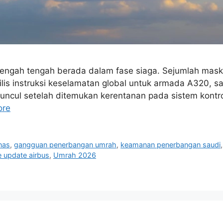
 Tengah tengah berada dalam fase siaga. Sejumlah ma
ilis instruksi keselamatan global untuk armada A320, 
muncul setelah ditemukan kerentanan pada sistem kont
ore
ynas
,
gangguan penerbangan umrah
,
keamanan penerbangan saudi
 update airbus
,
Umrah 2026