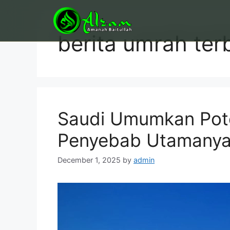
Skip
to
content
berita umrah ter
Saudi Umumkan Pote
Penyebab Utamany
December 1, 2025
by
admin