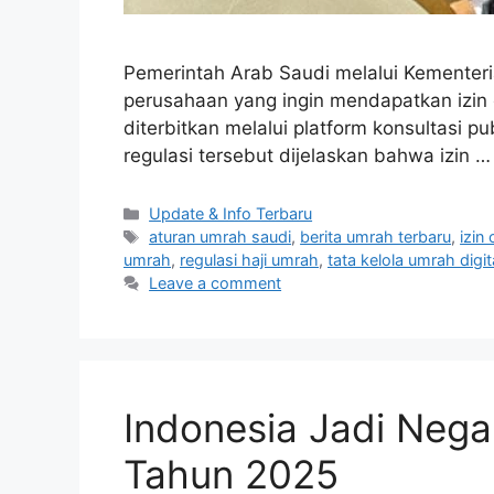
Pemerintah Arab Saudi melalui Kementeri
perusahaan yang ingin mendapatkan izin o
diterbitkan melalui platform konsultasi 
regulasi tersebut dijelaskan bahwa izin 
Categories
Update & Info Terbaru
Tags
aturan umrah saudi
,
berita umrah terbaru
,
izin
umrah
,
regulasi haji umrah
,
tata kelola umrah digit
Leave a comment
Indonesia Jadi Neg
Tahun 2025