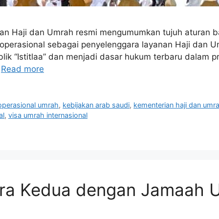
an Haji dan Umrah resmi mengumumkan tujuh aturan bar
perasional sebagai penyelenggara layanan Haji dan Umr
publik “Istitlaa” dan menjadi dasar hukum terbaru dalam
…
Read more
 operasional umrah
,
kebijakan arab saudi
,
kementerian haji dan umr
al
,
visa umrah internasional
ara Kedua dengan Jamaah 