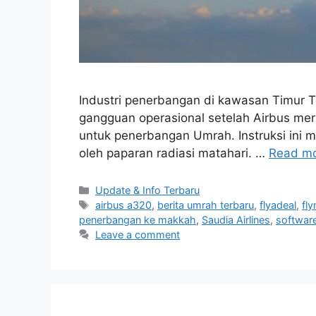
Industri penerbangan di kawasan Timur
gangguan operasional setelah Airbus mer
untuk penerbangan Umrah. Instruksi ini 
oleh paparan radiasi matahari. …
Read m
Categories
Update & Info Terbaru
Tags
airbus a320
,
berita umrah terbaru
,
flyadeal
,
fl
penerbangan ke makkah
,
Saudia Airlines
,
software
Leave a comment