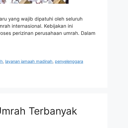
u yang wajib dipatuhi oleh seluruh
ah internasional. Kebijakan ini
 proses perizinan perusahaan umrah. Dalam
ah
,
layanan jamaah madinah
,
penyelenggara
Umrah Terbanyak