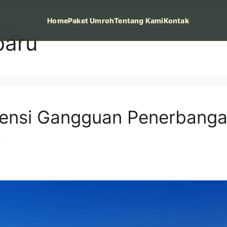
Home
Paket Umroh
Tentang Kami
Kontak
baru
nsi Gangguan Penerbangan
a