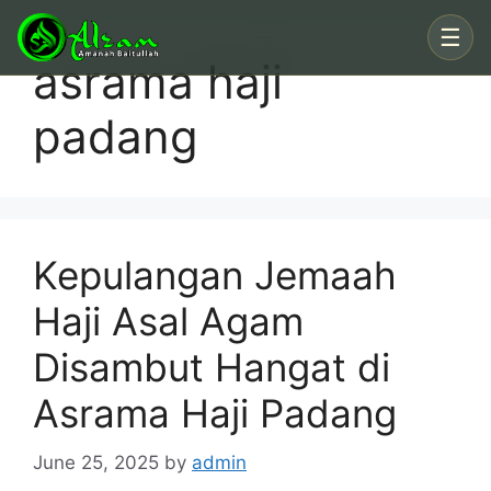
Skip
☰
to
asrama haji
content
padang
Kepulangan Jemaah
Haji Asal Agam
Disambut Hangat di
Asrama Haji Padang
June 25, 2025
by
admin