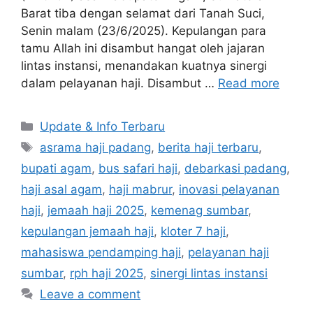
Barat tiba dengan selamat dari Tanah Suci,
Senin malam (23/6/2025). Kepulangan para
tamu Allah ini disambut hangat oleh jajaran
lintas instansi, menandakan kuatnya sinergi
dalam pelayanan haji. Disambut …
Read more
Categories
Update & Info Terbaru
Tags
asrama haji padang
,
berita haji terbaru
,
bupati agam
,
bus safari haji
,
debarkasi padang
,
haji asal agam
,
haji mabrur
,
inovasi pelayanan
haji
,
jemaah haji 2025
,
kemenag sumbar
,
kepulangan jemaah haji
,
kloter 7 haji
,
mahasiswa pendamping haji
,
pelayanan haji
sumbar
,
rph haji 2025
,
sinergi lintas instansi
Leave a comment