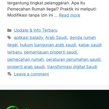
tergantung tingkat pelanggaran. Apa Itu
Pemecahan Rumah Ilegal? Praktik ini meliputi:
Modifikasi tanpa izin ini …
Read more
Categories
Update & Info Terbaru
Tags
aplikasi balady
,
Arab Saudi
,
denda rumah
ilegal
,
hukum bangunan arab saudi
,
kabar saudi
terbaru
,
pemantauan properti saudi
,
pemecahan rumah
,
peraturan perumahan saudi
,
properti arab saudi
,
transformasi digital Saudi
Leave a comment