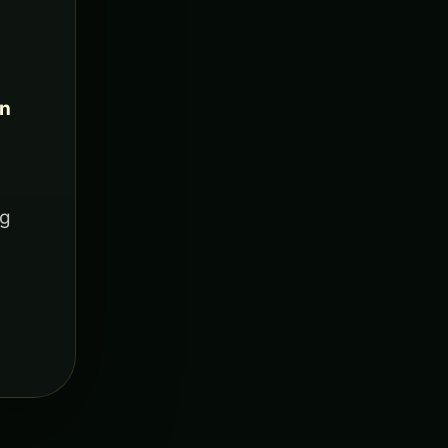
an
ng