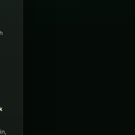
h
k
in,