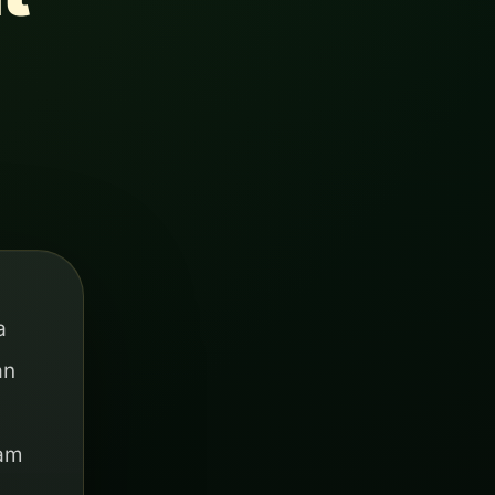
a
an
lam