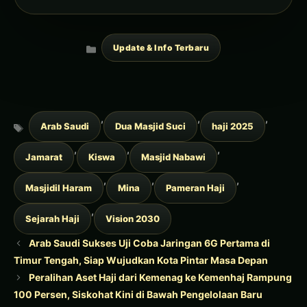
Categories
Update & Info Terbaru
Tags
,
,
,
Arab Saudi
Dua Masjid Suci
haji 2025
,
,
,
Jamarat
Kiswa
Masjid Nabawi
,
,
,
Masjidil Haram
Mina
Pameran Haji
,
Sejarah Haji
Vision 2030
Arab Saudi Sukses Uji Coba Jaringan 6G Pertama di
Timur Tengah, Siap Wujudkan Kota Pintar Masa Depan
Peralihan Aset Haji dari Kemenag ke Kemenhaj Rampung
100 Persen, Siskohat Kini di Bawah Pengelolaan Baru