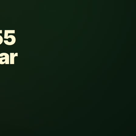
55
ar