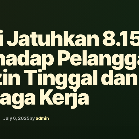
i Jatuhkan 8.1
hadap Pelangg
zin Tinggal dan
aga Kerja
July 6, 2025
by
admin