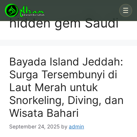
Skip
☰
to
hidden gem Saudi
content
Bayada Island Jeddah:
Surga Tersembunyi di
Laut Merah untuk
Snorkeling, Diving, dan
Wisata Bahari
September 24, 2025
by
admin