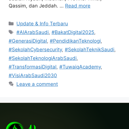
Qassim, dan Jeddah. …
Read more
Categories
Update & Info Terbaru
Tags
#AIArabSaudi
,
#BakatDigital2025
,
#GenerasiDigital
,
#PendidikanTeknologi
,
#SekolahCybersecurity
,
#SekolahTeknikSaudi
,
#SekolahTeknologiArabSaudi
,
#TransformasiDigital
,
#TuwaiqAcademy
,
#VisiArabSaudi2030
Leave a comment