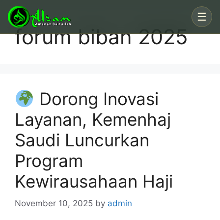
Skip
☰
to
forum biban 2025
content
Dorong Inovasi
Layanan, Kemenhaj
Saudi Luncurkan
Program
Kewirausahaan Haji
November 10, 2025
by
admin