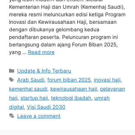
Kementerian Haji dan Umrah (Kemenhaj Saudi),
mereka resmi meluncurkan edisi ketiga Program
Inovasi dan Kewirausahaan Haji, bersamaan
dengan dibukanya gelombang kedua
pendaftaran peserta. Peluncuran program ini
berlangsung dalam ajang Forum Biban 2025,
yang …
Read more
Categories
Update & Info Terbaru
Tags
Arab Saudi
,
forum biban 2025
,
inovasi haji
,
kemenhaj saudi
,
kewirausahaan haji
,
pelayanan
haji
,
startup haji
,
teknologi ibadah
,
umrah
digital
,
Visi Saudi 2030
Leave a comment