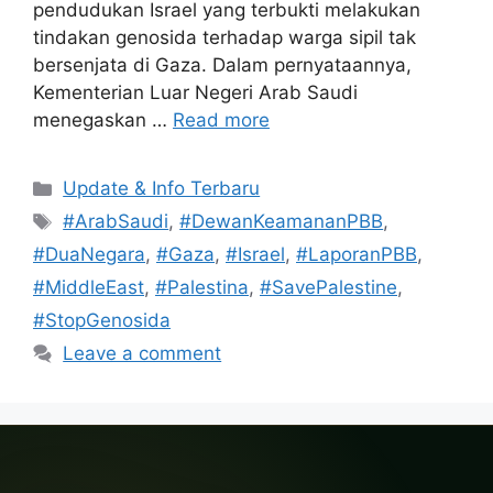
pendudukan Israel yang terbukti melakukan
tindakan genosida terhadap warga sipil tak
bersenjata di Gaza. Dalam pernyataannya,
Kementerian Luar Negeri Arab Saudi
menegaskan …
Read more
Categories
Update & Info Terbaru
Tags
#ArabSaudi
,
#DewanKeamananPBB
,
#DuaNegara
,
#Gaza
,
#Israel
,
#LaporanPBB
,
#MiddleEast
,
#Palestina
,
#SavePalestine
,
#StopGenosida
Leave a comment