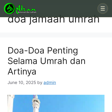
Skip
☰
to
doa jamaah umrah
content
Doa-Doa Penting
Selama Umrah dan
Artinya
June 10, 2025
by
admin