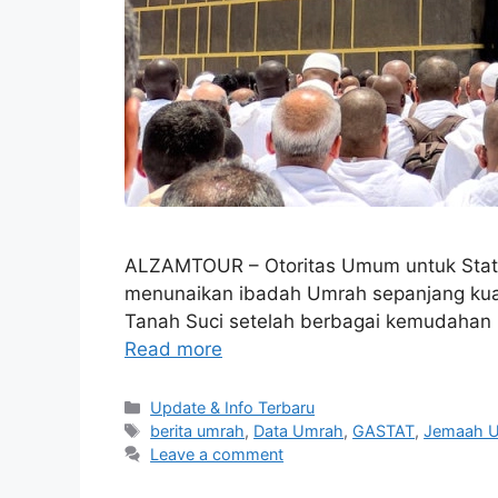
ALZAMTOUR – Otoritas Umum untuk Statist
menunaikan ibadah Umrah sepanjang kuart
Tanah Suci setelah berbagai kemudahan la
Read more
Categories
Update & Info Terbaru
Tags
berita umrah
,
Data Umrah
,
GASTAT
,
Jemaah U
Leave a comment