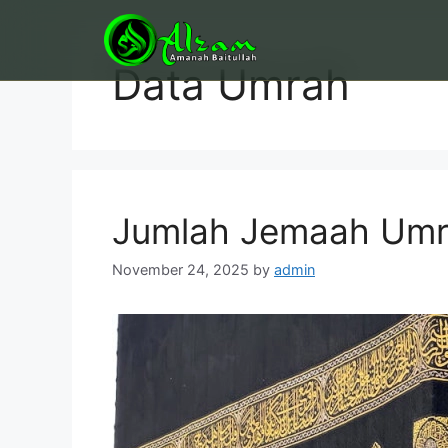
Skip
to
content
Data Umrah
Jumlah Jemaah Umra
November 24, 2025
by
admin