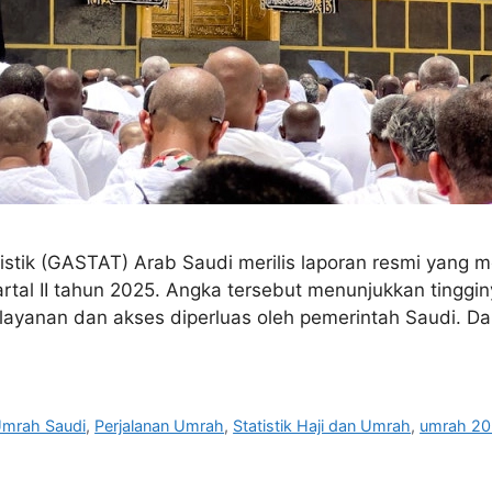
ik (GASTAT) Arab Saudi merilis laporan resmi yang men
al II tahun 2025. Angka tersebut menunjukkan tinggin
yanan dan akses diperluas oleh pemerintah Saudi. Dala
mrah Saudi
,
Perjalanan Umrah
,
Statistik Haji dan Umrah
,
umrah 2