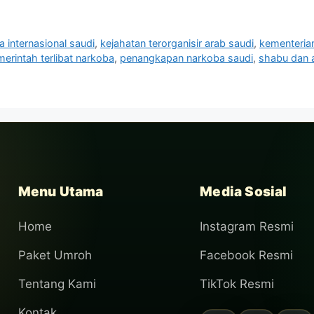
a internasional saudi
,
kejahatan terorganisir arab saudi
,
kementerian
erintah terlibat narkoba
,
penangkapan narkoba saudi
,
shabu dan 
Menu Utama
Media Sosial
Home
Instagram Resmi
Paket Umroh
Facebook Resmi
Tentang Kami
TikTok Resmi
Kontak