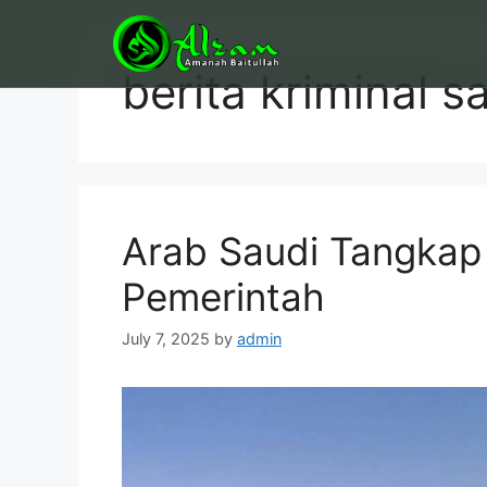
Skip
to
content
berita kriminal s
Arab Saudi Tangkap
Pemerintah
July 7, 2025
by
admin