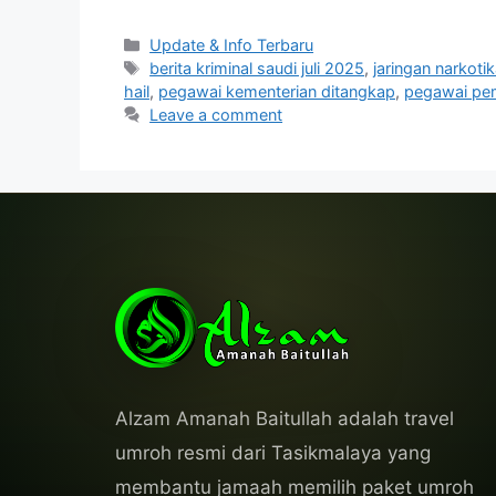
Categories
Update & Info Terbaru
Tags
berita kriminal saudi juli 2025
,
jaringan narkotik
hail
,
pegawai kementerian ditangkap
,
pegawai pem
Leave a comment
Alzam Amanah Baitullah adalah travel
umroh resmi dari Tasikmalaya yang
membantu jamaah memilih paket umroh