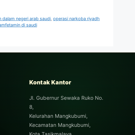
 dalam negeri arab saudi
,
operasi narkoba riyadh
amfetamin di saudi
Kontak Kantor
Jl. Gubernur Sewaka Ruko No.
8,
Kelurahan Mangkubumi,
Kecamatan Mangkubumi,
Kota Tasikmalaya.