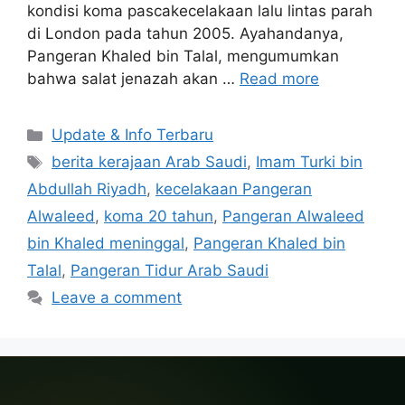
kondisi koma pascakecelakaan lalu lintas parah
di London pada tahun 2005. Ayahandanya,
Pangeran Khaled bin Talal, mengumumkan
bahwa salat jenazah akan …
Read more
Categories
Update & Info Terbaru
Tags
berita kerajaan Arab Saudi
,
Imam Turki bin
Abdullah Riyadh
,
kecelakaan Pangeran
Alwaleed
,
koma 20 tahun
,
Pangeran Alwaleed
bin Khaled meninggal
,
Pangeran Khaled bin
Talal
,
Pangeran Tidur Arab Saudi
Leave a comment