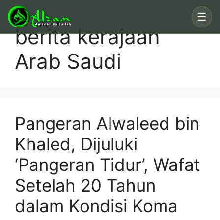
Skip
☰
to
berita kerajaan
content
Arab Saudi
Pangeran Alwaleed bin
Khaled, Dijuluki
‘Pangeran Tidur’, Wafat
Setelah 20 Tahun
dalam Kondisi Koma