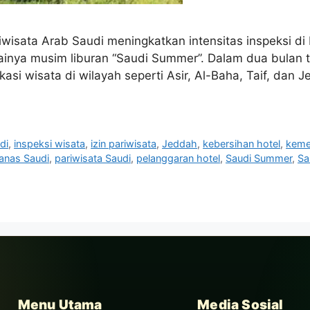
wisata Arab Saudi meningkatkan intensitas inspeksi di
lainya musim liburan “Saudi Summer”. Dalam dua bulan t
okasi wisata di wilayah seperti Asir, Al-Baha, Taif, da
di
,
inspeksi wisata
,
izin pariwisata
,
Jeddah
,
kebersihan hotel
,
keme
anas Saudi
,
pariwisata Saudi
,
pelanggaran hotel
,
Saudi Summer
,
Sa
Menu Utama
Media Sosial