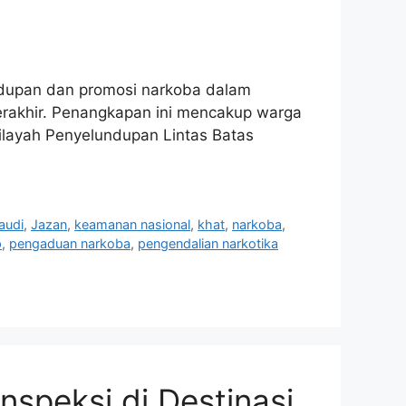
ndupan dan promosi narkoba dalam
terakhir. Penangkapan ini mencakup warga
layah Penyelundupan Lintas Batas
audi
,
Jazan
,
keamanan nasional
,
khat
,
narkoba
,
p
,
pengaduan narkoba
,
pengendalian narkotika
nspeksi di Destinasi