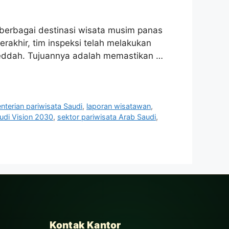
 berbagai destinasi wisata musim panas
erakhir, tim inspeksi telah melakukan
n Jeddah. Tujuannya adalah memastikan …
nterian pariwisata Saudi
,
laporan wisatawan
,
udi Vision 2030
,
sektor pariwisata Arab Saudi
,
Kontak Kantor