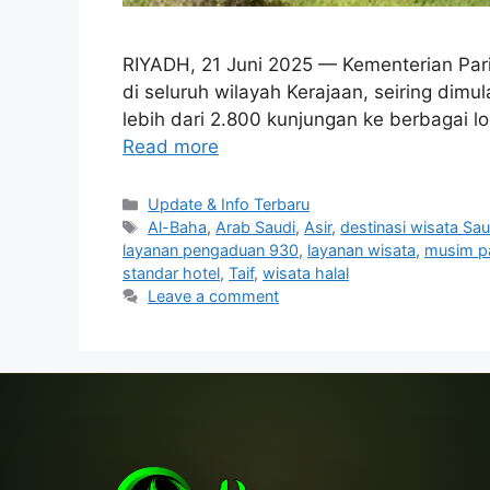
RIYADH, 21 Juni 2025 — Kementerian Pari
di seluruh wilayah Kerajaan, seiring dimu
lebih dari 2.800 kunjungan ke berbagai l
Read more
Categories
Update & Info Terbaru
Tags
Al-Baha
,
Arab Saudi
,
Asir
,
destinasi wisata Sau
layanan pengaduan 930
,
layanan wisata
,
musim p
standar hotel
,
Taif
,
wisata halal
Leave a comment