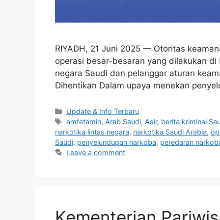
RIYADH, 21 Juni 2025 — Otoritas keaman
operasi besar-besaran yang dilakukan di
negara Saudi dan pelanggar aturan keam
Dihentikan Dalam upaya menekan penye
Categories
Update & Info Terbaru
Tags
amfetamin
,
Arab Saudi
,
Asir
,
berita kriminal Sa
narkotika lintas negara
,
narkotika Saudi Arabia
,
op
Saudi
,
penyelundupan narkoba
,
peredaran narkob
Leave a comment
Kementerian Pariwis