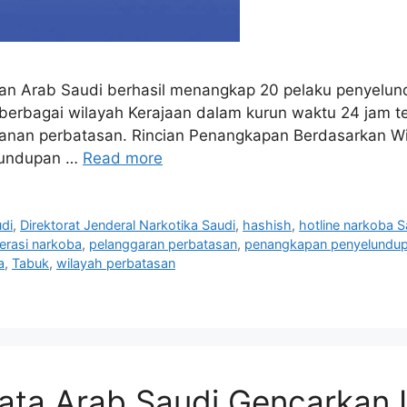
an Arab Saudi berhasil menangkap 20 pelaku penyelu
 berbagai wilayah Kerajaan dalam kurun waktu 24 jam 
anan perbatasan. Rincian Penangkapan Berdasarkan Wi
lundupan …
Read more
udi
,
Direktorat Jenderal Narkotika Saudi
,
hashish
,
hotline narkoba S
erasi narkoba
,
pelanggaran perbatasan
,
penangkapan penyelundu
a
,
Tabuk
,
wilayah perbatasan
ata Arab Saudi Gencarkan I