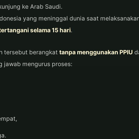
kunjung ke Arab Saudi.
donesia yang meninggal dunia saat melaksanaka
tertangani selama 15 hari
.
ah tersebut berangkat
tanpa menggunakan PPIU
d
g jawab mengurus proses:
empat,
ga.