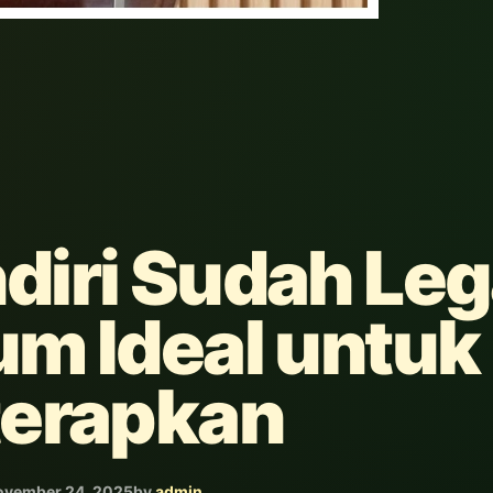
iri Sudah Leg
um Ideal untuk
terapkan
ovember 24, 2025
by
admin