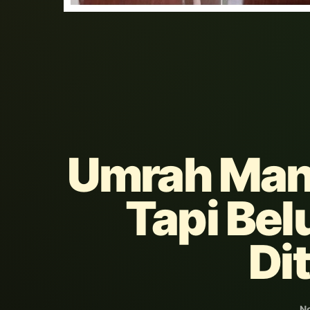
Umrah Mand
Tapi Bel
Di
N