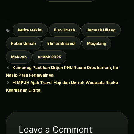
Tags
,
,
,
berita terkini
Biro Umrah
Jemaah Hilang
,
,
,
Kabar Umrah
kbri arab saudi
Magelang
,
Makkah
umrah 2025
Kemenag Pastikan Ditjen PHU Resmi Dibubarkan, Ini
Nasib Para Pegawainya
HIMPUH Ajak Travel Haji dan Umrah Waspada Risiko
Keamanan Digital
Leave a Comment