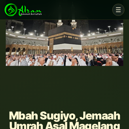
Skip
☰
to
content
Mbah Sugiyo, Jemaah
Umrah Asal Magelang