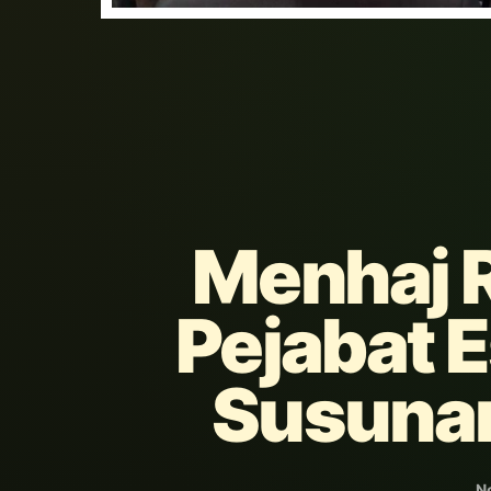
Menhaj R
Pejabat Es
Susuna
N