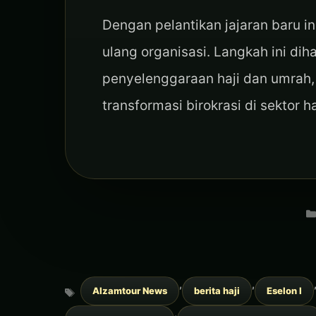
Dengan pelantikan jajaran baru i
ulang organisasi. Langkah ini d
penyelenggaraan haji dan umrah,
transformasi birokrasi di sektor
Tags
,
,
Alzamtour News
berita haji
Eselon I
,