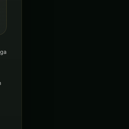
aga
n