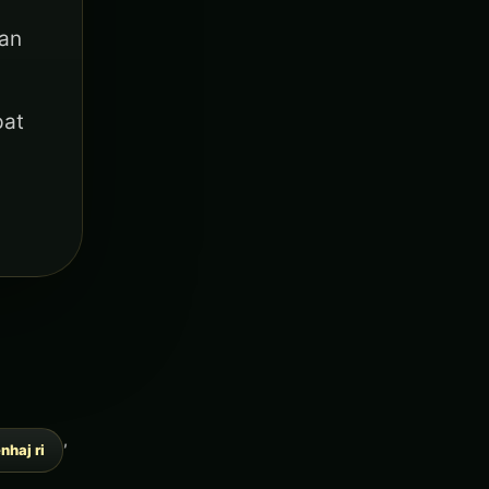
aan
pat
,
nhaj ri