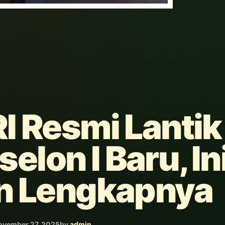
I Resmi Lantik
elon I Baru, In
n Lengkapnya
ovember 27, 2025
by
admin