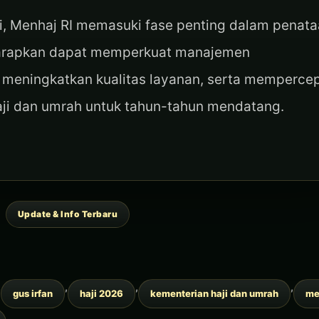
ni, Menhaj RI memasuki fase penting dalam penat
iharapkan dapat memperkuat manajemen
 meningkatkan kualitas layanan, serta memperce
 haji dan umrah untuk tahun-tahun mendatang.
Categories
Update & Info Terbaru
,
,
,
,
gus irfan
haji 2026
kementerian haji dan umrah
me